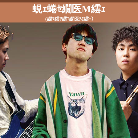
蜆ｪ蜷ｾ繝医Μ繧ｪ
（繝ｦ繧ｦ繧ｴ繝医Μ繧ｪ）