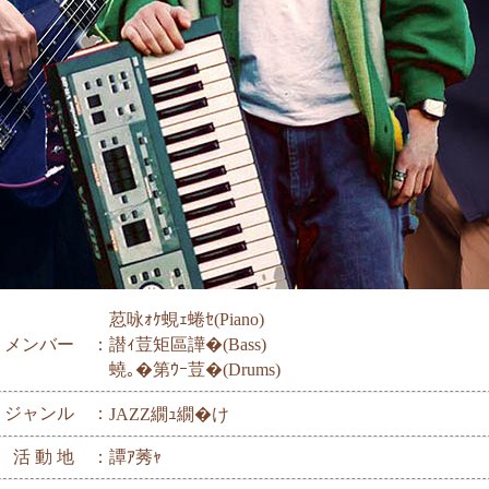
荵咏ｫｹ蜆ｪ蜷ｾ(Piano)
メンバー ：
譛ｨ荳矩區譁�(Bass)
蟯｡�第ｳｰ荳�(Drums)
ジャンル ：
JAZZ繝ｭ繝�け
活 動 地 ：
譚ｱ莠ｬ