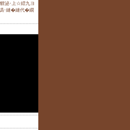
�↓貍泌･上☆繧九ヨ
ｮ譌･縺�縺代�繝