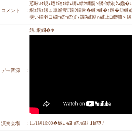
荵咏ｫｹ蜆ｪ蜷ｾ縺ｮ繧ｪ繝ｪ繧ｸ繝翫Ν譖ｲ繧剃ｸｭ蠢
繝ｪ繧ｪ縲ょ崋螳壹Γ繝ｳ繝舌�縺ｯ縺�↑縺�◎縺
コメント ：
斐い繝弱ヨ繝ｪ繧ｪ繧偵♀讌ｽ縺励∩縺上□縺輔＞縲
繧､繝繝�Φ
デモ音源 ：
11/1縲16:00�槭い繝ｴ繧ｧ繝九Η繧ｦ /
演奏会場 ：